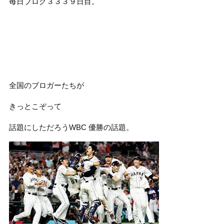
毎日ブログ３３３９
日目。
全国のブロガーたちが
きっとこぞって
話題にしただろうWBC 優勝の話題。