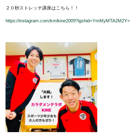
２０秒ストレッチ講座はこちら！！
https://instagram.com/kmlkine2009?igshid=YmMyMTA2M2Y=