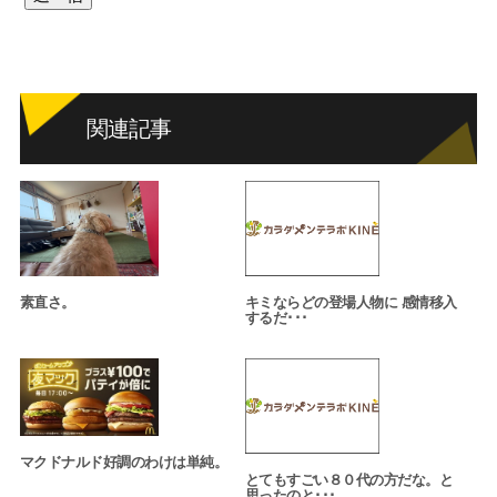
関連記事
素直さ。
キミならどの登場人物に 感情移入
するだ･･･
マクドナルド好調のわけは単純。
とてもすごい８０代の方だな。と
思ったのと･･･