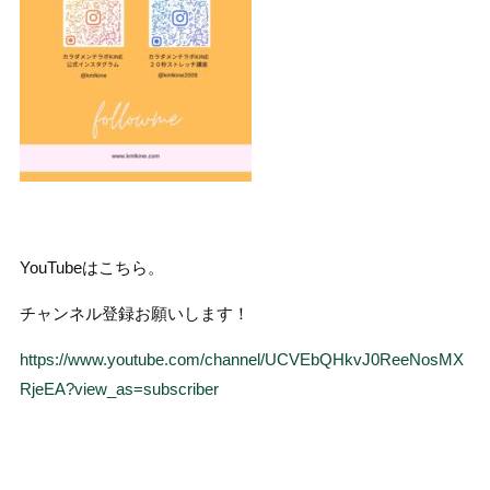
YouTubeはこちら。
チャンネル登録お願いします！
https://www.youtube.com/channel/UCVEbQHkvJ0ReeNosMX
RjeEA?view_as=subscriber