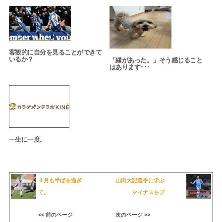
客観的に自分を見ることができて
いるか？
「縁があった。」そう感じること
はあります･･･
一生に一度。
４月も半ばを過ぎ
山田大記選手に学ぶ
て。
マイナスをプ
<< 前のページ
次のページ >>