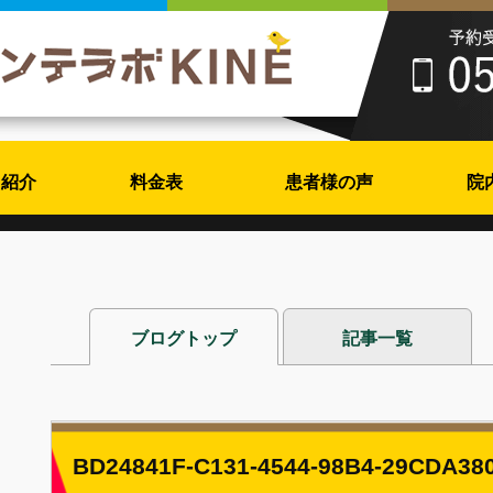
フ紹介
料金表
患者様の声
院
ブログトップ
記事一覧
BD24841F-C131-4544-98B4-29CDA38