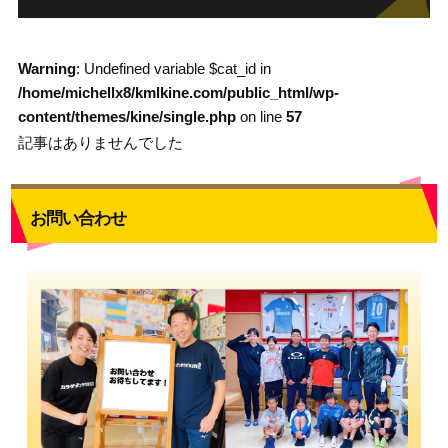
Warning
: Undefined variable $cat_id in
/home/michellx8/kmlkine.com/public_html/wp-
content/themes/kine/single.php
on line
57
記事はありませんでした
お問い合わせ