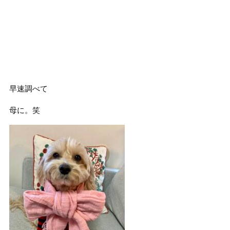
早速調べて
母に。笑