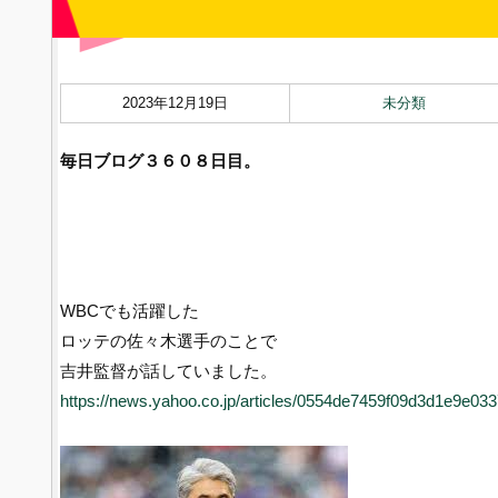
2023年12月19日
未分類
毎日ブログ３６０８
日目。
WBCでも活躍した
ロッテの佐々木選手のことで
吉井監督が話していました。
https://news.yahoo.co.jp/articles/0554de7459f09d3d1e9e0