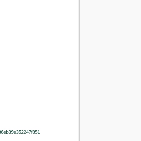
086eb39e352247f851