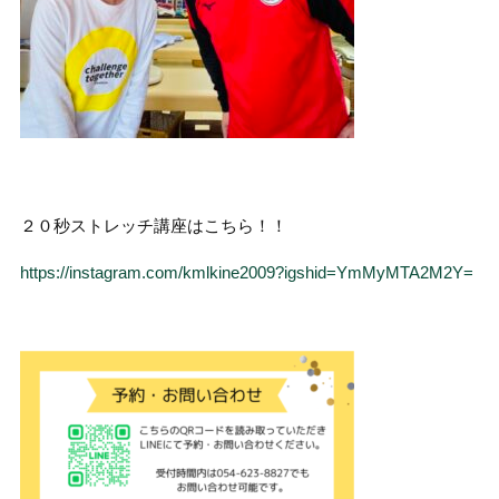
２０秒ストレッチ講座はこちら！！
https://instagram.com/kmlkine2009?igshid=YmMyMTA2M2Y=