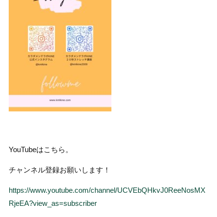
YouTubeはこちら。
チャンネル登録お願いします！
https://www.youtube.com/channel/UCVEbQHkvJ0ReeNosMX
RjeEA?view_as=subscriber