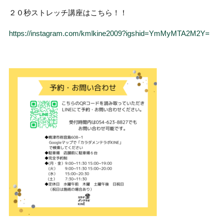
２０秒ストレッチ講座はこちら！！
https://instagram.com/kmlkine2009?igshid=YmMyMTA2M2Y=