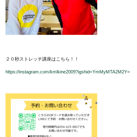
２０秒ストレッチ講座はこちら！！
https://instagram.com/kmlkine2009?igshid=YmMyMTA2M2Y=