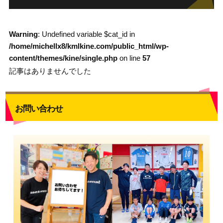
Warning
: Undefined variable $cat_id in
/home/michellx8/kmlkine.com/public_html/wp-
content/themes/kine/single.php
on line
57
記事はありませんでした
お問い合わせ