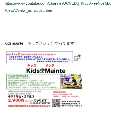
https://www.youtube.com/channel/UCVEbQHkvJ0ReeNosMX
RjeEA?view_as=subscriber
kidsmainte（キッズメンテ）やってます！！