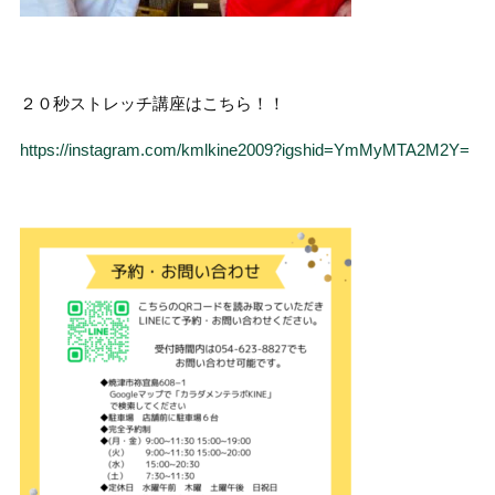
２０秒ストレッチ講座はこちら！！
https://instagram.com/kmlkine2009?igshid=YmMyMTA2M2Y=