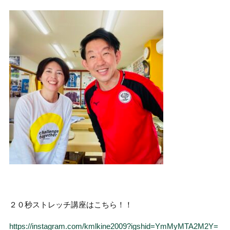
２０秒ストレッチ講座はこちら！！
https://instagram.com/kmlkine2009?igshid=YmMyMTA2M2Y=