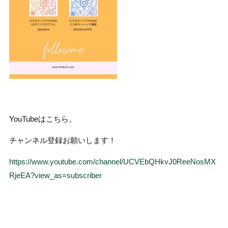
YouTubeはこちら。
チャンネル登録お願いします！
https://www.youtube.com/channel/UCVEbQHkvJ0ReeNosMX
RjeEA?view_as=subscriber