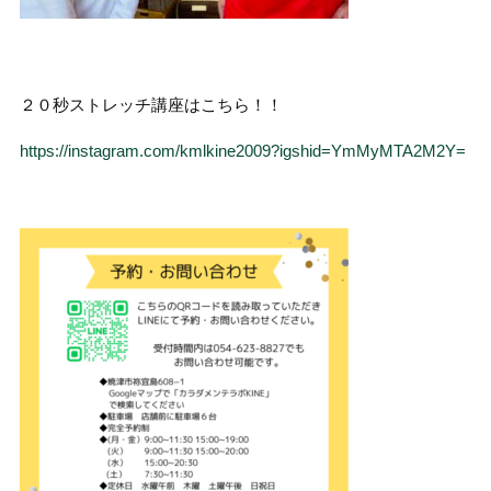
２０秒ストレッチ講座はこちら！！
https://instagram.com/kmlkine2009?igshid=YmMyMTA2M2Y=