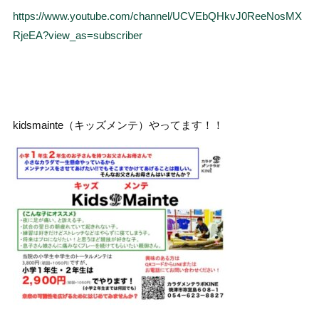
https://www.youtube.com/channel/UCVEbQHkvJ0ReeNosMX
RjeEA?view_as=subscriber
kidsmainte（キッズメンテ）やってます！！