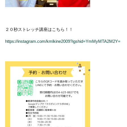
２０秒ストレッチ講座はこちら！！
https://instagram.com/kmlkine2009?igshid=YmMyMTA2M2Y=