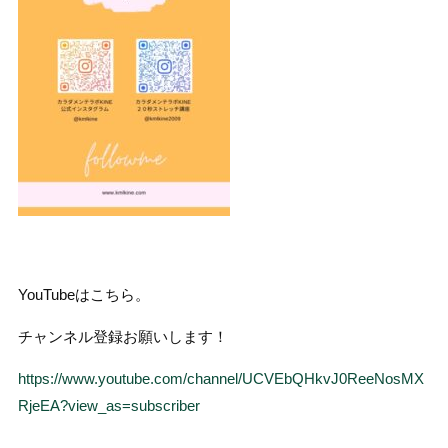
YouTubeはこちら。
チャンネル登録お願いします！
https://www.youtube.com/channel/UCVEbQHkvJ0ReeNosMX
RjeEA?view_as=subscriber