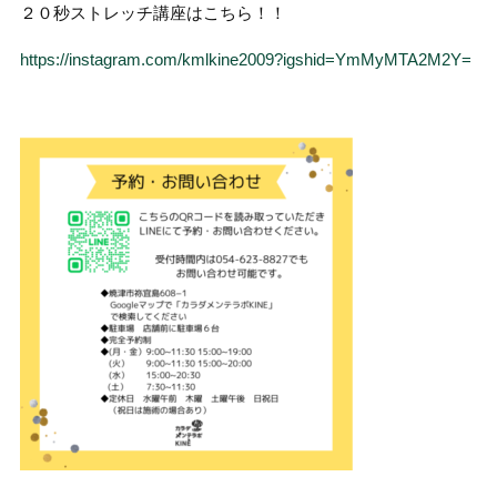
２０秒ストレッチ講座はこちら！！
https://instagram.com/kmlkine2009?igshid=YmMyMTA2M2Y=