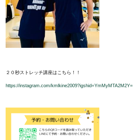
２０秒ストレッチ講座はこちら！！
https://instagram.com/kmlkine2009?igshid=YmMyMTA2M2Y=