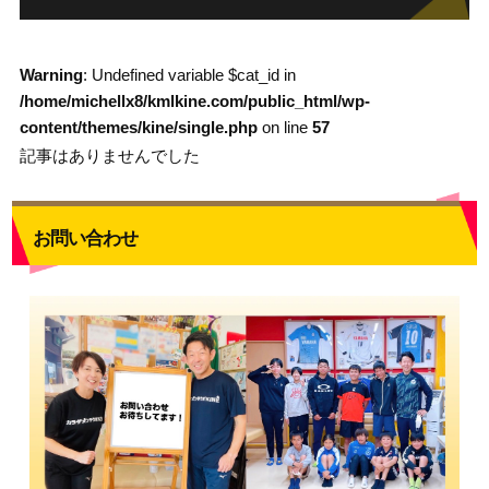
Warning
: Undefined variable $cat_id in
/home/michellx8/kmlkine.com/public_html/wp-
content/themes/kine/single.php
on line
57
記事はありませんでした
お問い合わせ