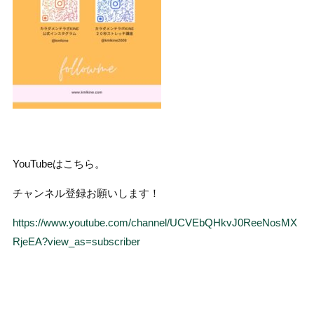
YouTubeはこちら。
チャンネル登録お願いします！
https://www.youtube.com/channel/UCVEbQHkvJ0ReeNosMX
RjeEA?view_as=subscriber