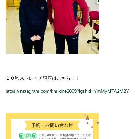
２０秒ストレッチ講座はこちら！！
https://instagram.com/kmlkine2009?igshid=YmMyMTA2M2Y=