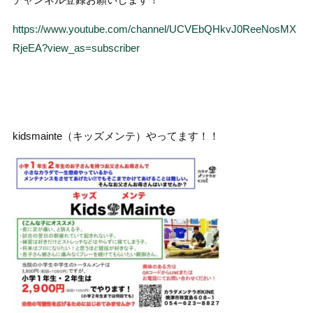
https://www.youtube.com/channel/UCVEbQHkvJ0ReeNosMX
RjeEA?view_as=subscriber
kidsmainte（キッズメンテ）やってます！！