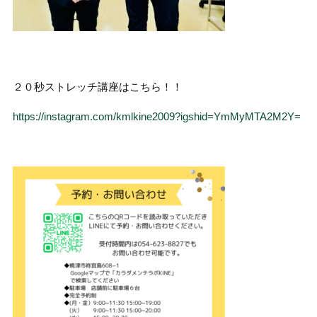
２０秒ストレッチ講座はこちら！！
https://instagram.com/kmlkine2009?igshid=YmMyMTA2M2Y=