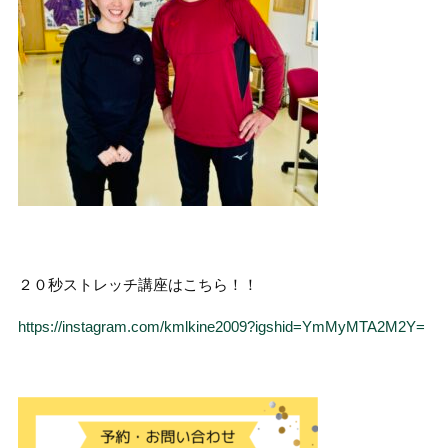
２０秒ストレッチ講座はこちら！！
https://instagram.com/kmlkine2009?igshid=YmMyMTA2M2Y=