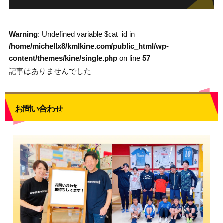
Warning
: Undefined variable $cat_id in
/home/michellx8/kmlkine.com/public_html/wp-
content/themes/kine/single.php
on line
57
記事はありませんでした
お問い合わせ