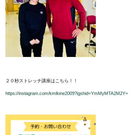
２０秒ストレッチ講座はこちら！！
https://instagram.com/kmlkine2009?igshid=YmMyMTA2M2Y=