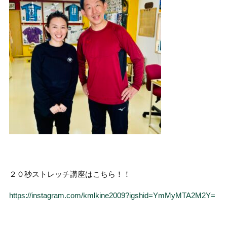
２０秒ストレッチ講座はこちら！！
https://instagram.com/kmlkine2009?igshid=YmMyMTA2M2Y=