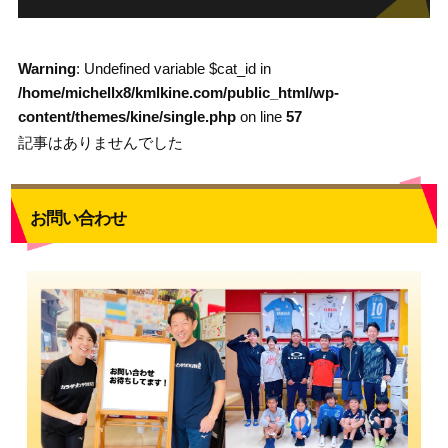
Warning
: Undefined variable $cat_id in
/home/michellx8/kmlkine.com/public_html/wp-
content/themes/kine/single.php
on line
57
記事はありませんでした
お問い合わせ