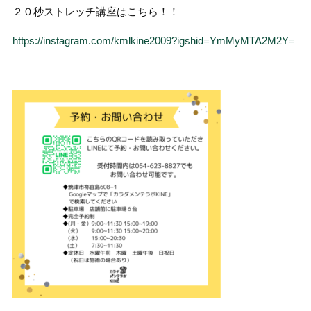
２０秒ストレッチ講座はこちら！！
https://instagram.com/kmlkine2009?igshid=YmMyMTA2M2Y=