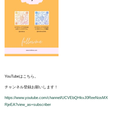
YouTubeはこちら。
チャンネル登録お願いします！
https://www.youtube.com/channel/UCVEbQHkvJ0ReeNosMX
RjeEA?view_as=subscriber