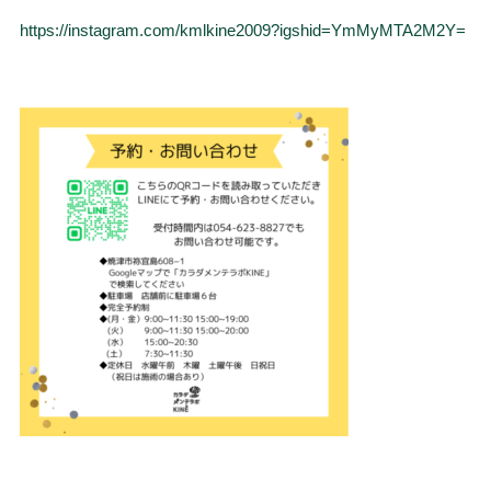
https://instagram.com/kmlkine2009?igshid=YmMyMTA2M2Y=