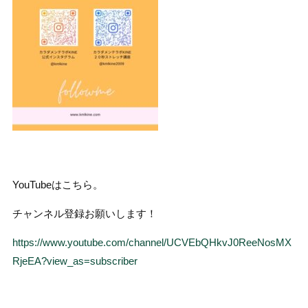
YouTubeはこちら。
チャンネル登録お願いします！
https://www.youtube.com/channel/UCVEbQHkvJ0ReeNosMX
RjeEA?view_as=subscriber