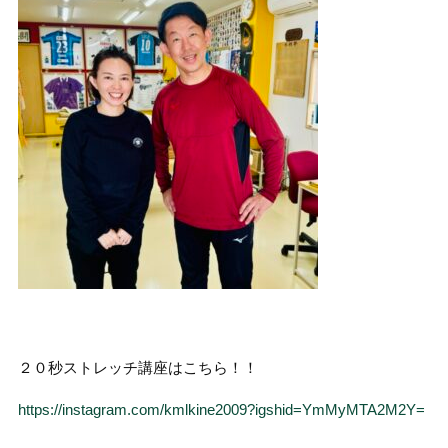
２０秒ストレッチ講座はこちら！！
https://instagram.com/kmlkine2009?igshid=YmMyMTA2M2Y=