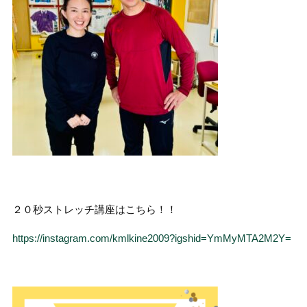
２０秒ストレッチ講座はこちら！！
https://instagram.com/kmlkine2009?igshid=YmMyMTA2M2Y=