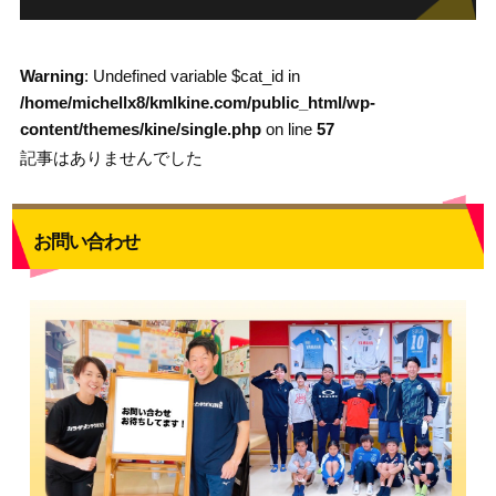
Warning
: Undefined variable $cat_id in
/home/michellx8/kmlkine.com/public_html/wp-
content/themes/kine/single.php
on line
57
記事はありませんでした
お問い合わせ