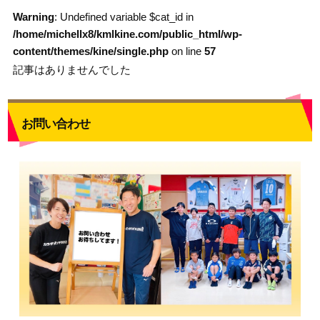
Warning
: Undefined variable $cat_id in
/home/michellx8/kmlkine.com/public_html/wp-
content/themes/kine/single.php
on line
57
記事はありませんでした
お問い合わせ