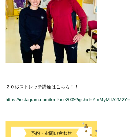
２０秒ストレッチ講座はこちら！！
https://instagram.com/kmlkine2009?igshid=YmMyMTA2M2Y=