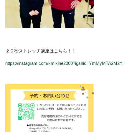
２０秒ストレッチ講座はこちら！！
https://instagram.com/kmlkine2009?igshid=YmMyMTA2M2Y=