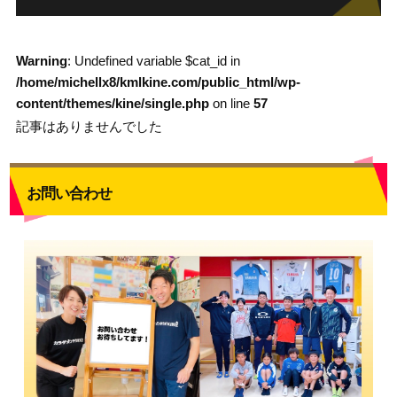
Warning
: Undefined variable $cat_id in
/home/michellx8/kmlkine.com/public_html/wp-
content/themes/kine/single.php
on line
57
記事はありませんでした
お問い合わせ