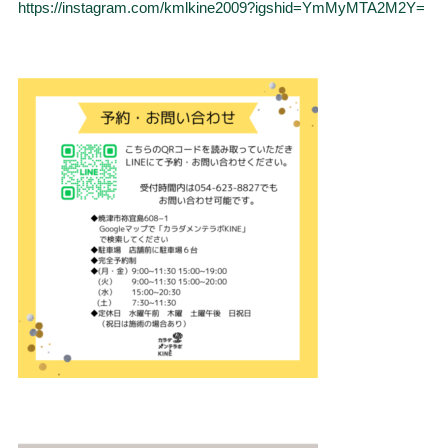
https://instagram.com/kmlkine2009?igshid=YmMyMTA2M2Y=