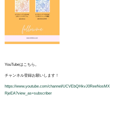
YouTubeはこちら。
チャンネル登録お願いします！
https://www.youtube.com/channel/UCVEbQHkvJ0ReeNosMX
RjeEA?view_as=subscriber