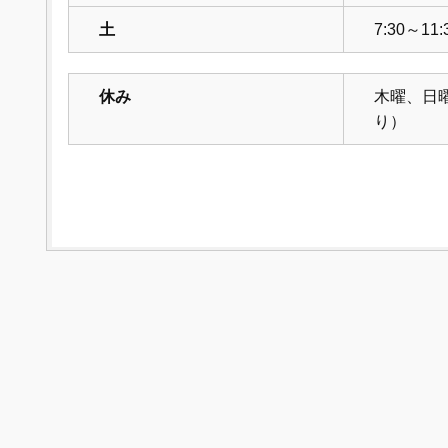
土
7:30～11:
休み
木曜、日
り）