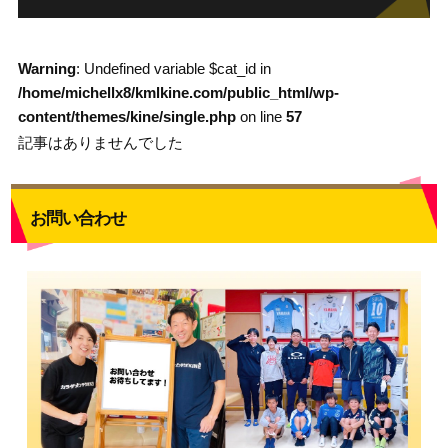
Warning
: Undefined variable $cat_id in
/home/michellx8/kmlkine.com/public_html/wp-
content/themes/kine/single.php
on line
57
記事はありませんでした
お問い合わせ