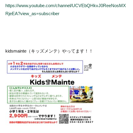
https://www.youtube.com/channel/UCVEbQHkvJ0ReeNosMX
RjeEA?view_as=subscriber
kidsmainte（キッズメンテ）やってます！！