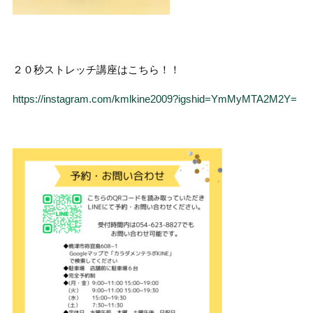
２０秒ストレッチ講座はこちら！！
https://instagram.com/kmlkine2009?igshid=YmMyMTA2M2Y=