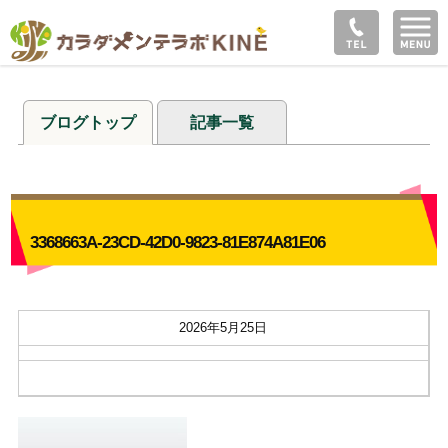
ブログトップ
記事一覧
3368663A-23CD-42D0-9823-81E874A81E06
2026年5月25日