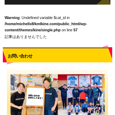
Warning
: Undefined variable $cat_id in
/home/michellx8/kmlkine.com/public_html/wp-
content/themes/kine/single.php
on line
57
記事はありませんでした
お問い合わせ