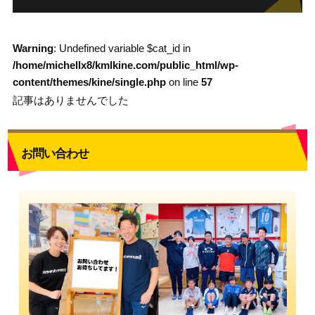
Warning
: Undefined variable $cat_id in
/home/michellx8/kmlkine.com/public_html/wp-
content/themes/kine/single.php
on line
57
記事はありませんでした
お問い合わせ