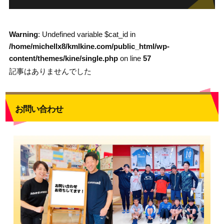
Warning
: Undefined variable $cat_id in
/home/michellx8/kmlkine.com/public_html/wp-
content/themes/kine/single.php
on line
57
記事はありませんでした
お問い合わせ