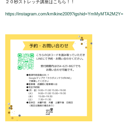
２０秒ストレッチ講座はこちら！！
https://instagram.com/kmlkine2009?igshid=YmMyMTA2M2Y=