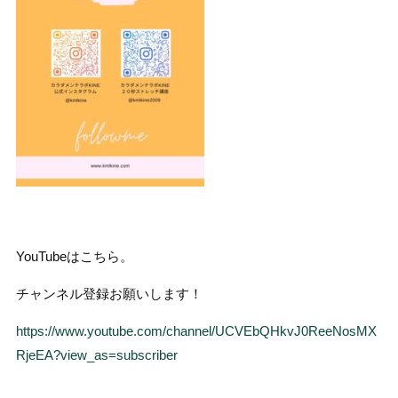
YouTubeはこちら。
チャンネル登録お願いします！
https://www.youtube.com/channel/UCVEbQHkvJ0ReeNosMX
RjeEA?view_as=subscriber