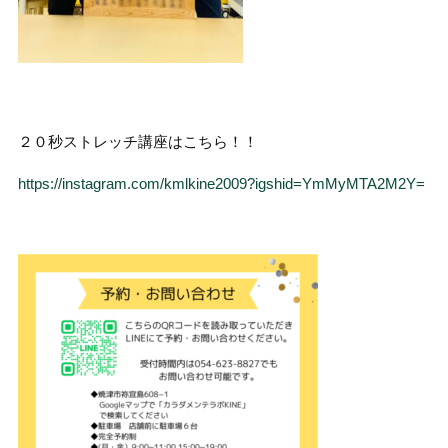
２０秒ストレッチ講座はこちら！！
https://instagram.com/kmlkine2009?igshid=YmMyMTA2M2Y=