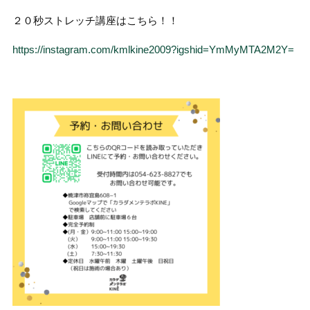
２０秒ストレッチ講座はこちら！！
https://instagram.com/kmlkine2009?igshid=YmMyMTA2M2Y=