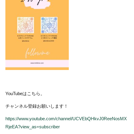
YouTubeはこちら。
チャンネル登録お願いします！
https://www.youtube.com/channel/UCVEbQHkvJ0ReeNosMX
RjeEA?view_as=subscriber