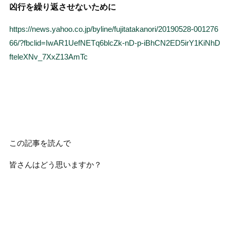
凶行を繰り返させないために
https://news.yahoo.co.jp/byline/fujitatakanori/20190528-001276
66/?fbclid=IwAR1UefNETq6blcZk-nD-p-iBhCN2ED5irY1KiNhD
fteleXNv_7XxZ13AmTc
この記事を読んで
皆さんはどう思いますか？