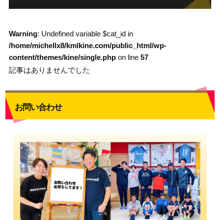
Warning
: Undefined variable $cat_id in
/home/michellx8/kmlkine.com/public_html/wp-
content/themes/kine/single.php
on line
57
記事はありませんでした
お問い合わせ