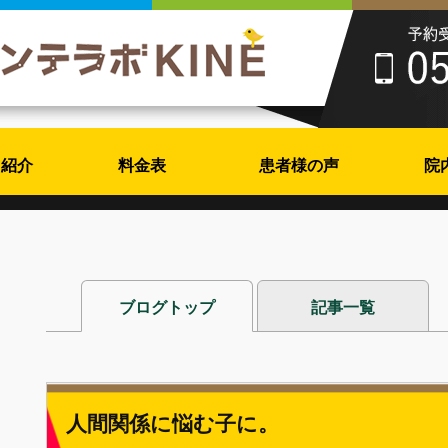
フ紹介
料金表
患者様の声
院
ブログトップ
記事一覧
人間関係に悩む子に。