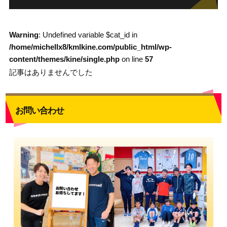
Warning
: Undefined variable $cat_id in
/home/michellx8/kmlkine.com/public_html/wp-
content/themes/kine/single.php
on line
57
記事はありませんでした
お問い合わせ