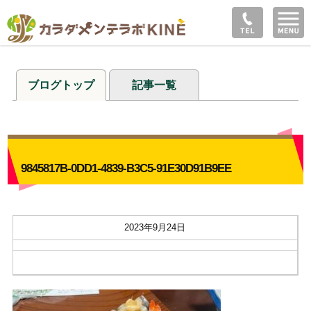
ブログトップ
記事一覧
9845817B-0DD1-4839-B3C5-91E30D91B9EE
2023年9月24日