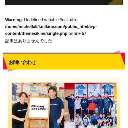
Warning
: Undefined variable $cat_id in
/home/michellx8/kmlkine.com/public_html/wp-
content/themes/kine/single.php
on line
57
記事はありませんでした
お問い合わせ