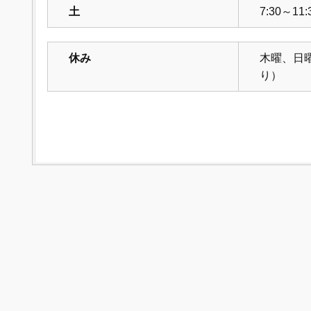
土
7:30～11:
休み
木曜、日
り）