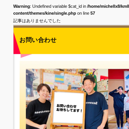
Warning
: Undefined variable $cat_id in
/home/michellx8/kml
content/themes/kine/single.php
on line
57
記事はありませんでした
お問い合わせ